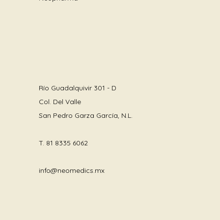
Río Guadalquivir 301 - D
Col. Del Valle
San Pedro Garza García, N.L.
T.
81 8335 6062
info@neomedics.mx