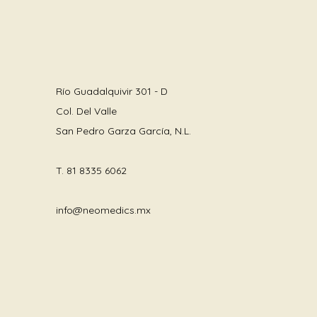
Río Guadalquivir 301 - D
Col. Del Valle
San Pedro Garza García, N.L.
T.
81 8335 6062
info@neomedics.mx