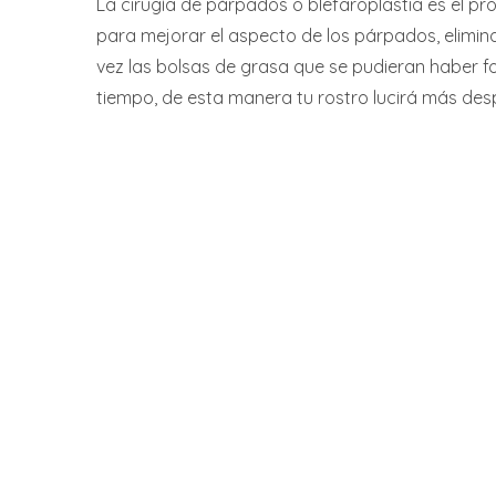
La cirugía de párpados o blefaroplastia es el pr
para mejorar el aspecto de los párpados, elimina
vez las bolsas de grasa que se pudieran haber f
tiempo, de esta manera tu rostro lucirá más desp