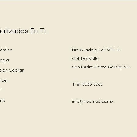
ializados En Ti
lástica
Río Guadalquivir 301 - D
Col. Del Valle
ogía
San Pedro Garza García, N.L.
ción Capilar
ance
T.
81 8335 6062
r
ma
info@neomedics.mx