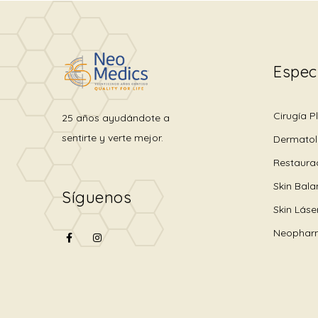
Espec
Cirugía P
25 años ayudándote a
sentirte y verte mejor.
Dermatol
Restaura
Skin Bal
Síguenos
Skin Láse
Neophar