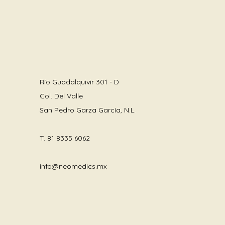
Río Guadalquivir 301 - D
Col. Del Valle
San Pedro Garza García, N.L.
T.
81 8335 6062
info@neomedics.mx