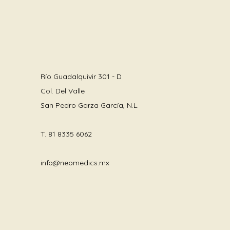
Río Guadalquivir 301 - D
Col. Del Valle
San Pedro Garza García, N.L.
T.
81 8335 6062
info@neomedics.mx