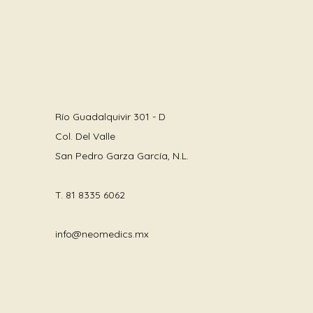
Río Guadalquivir 301 - D
Col. Del Valle
San Pedro Garza García, N.L.
T.
81 8335 6062
info@neomedics.mx