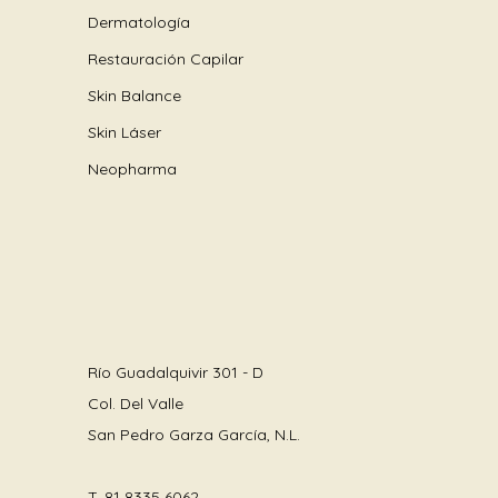
Dermatología
Restauración Capilar
Skin Balance
Skin Láser
Neopharma
Río Guadalquivir 301 - D
Col. Del Valle
San Pedro Garza García, N.L.
T.
81 8335 6062