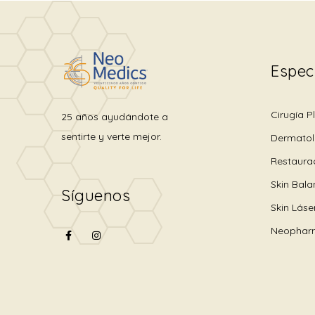
Espec
Cirugía P
25 años ayudándote a
sentirte y verte mejor.
Dermatol
Restaura
Skin Bal
Síguenos
Skin Láse
Neophar