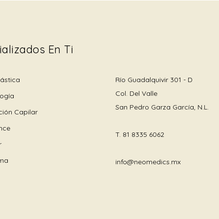
ializados En Ti
lástica
Río Guadalquivir 301 - D
Col. Del Valle
ogía
San Pedro Garza García, N.L.
ción Capilar
ance
T.
81 8335 6062
r
ma
info@neomedics.mx