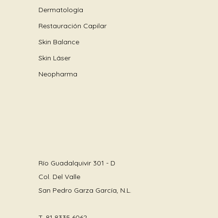
Dermatología
Restauración Capilar
Skin Balance
Skin Láser
Neopharma
Río Guadalquivir 301 - D
Col. Del Valle
San Pedro Garza García, N.L.
T.
81 8335 6062